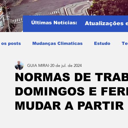
Últimas Notícias:
Atualizações 
 os posts
Mudanças Climaticas
Estudo
Te
GUIA MIRAI
20 de jul. de 2024
Copa do mundo
COPA DO MUNDO 2026
Notíci
NORMAS DE TRA
DOMINGOS E FER
Entretenimento
Miraí
Muriaé
Região
P
MUDAR A PARTIR
Mundo
Covid19
Educação
Tempo
Cele