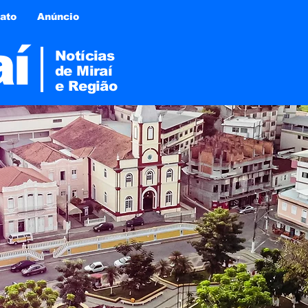
ato
Anúncio
aí
Notícias
de Miraí
e
Região