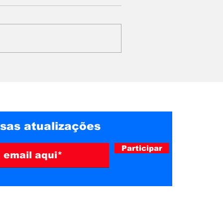
nuncia
GUIRICEMA ENTRA NA
áficos
ROTA DE GOLPISTAS
 com
QUE SE PASSAM POR
ificial na
ASSISTENTES SOCIAIS
sas atualizações
Participar