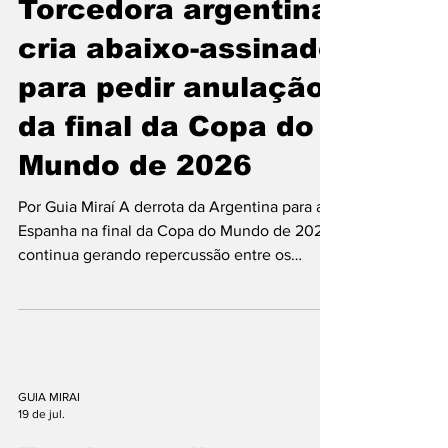
alertam para o aumento do risco de golpes e
perfis falsos. A nova funcionalidade permitirá
Torcedora argentina
que pessoas e empr
cria abaixo-assinado
para pedir anulação
da final da Copa do
Mundo de 2026
Por Guia Miraí A derrota da Argentina para a
Espanha na final da Copa do Mundo de 2026
continua gerando repercussão entre os
torcedores. Uma argentina criou um abaixo-
assinado online solicitando a anulação da
decisão da Copa e uma revisão do resultado
da partida, disputada no último domingo (19),
em Nova Jersey, nos Estados Unidos. A
iniciativa foi criada por Gisela Sánchez e já
GUIA MIRAI
19 de jul.