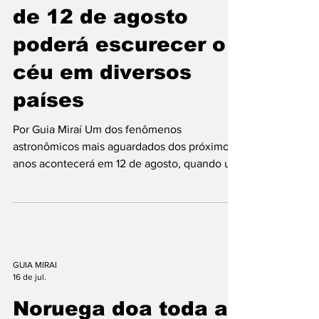
17 de jul.
sirenes foram acionadas, moradores deixaram
prédios e autoridades iniciaram protocolos de
Eclipse solar total
resposta para avaliar possíveis danos
de 12 de agosto
poderá escurecer o
céu em diversos
países
Por Guia Miraí Um dos fenômenos
astronômicos mais aguardados dos próximos
anos acontecerá em 12 de agosto, quando um
eclipse solar total poderá ser observado em
diferentes regiões do planeta. O evento
promete transformar o dia em noite por
alguns minutos nas áreas atingidas pela faixa
de totalidade, proporcionando um verdadeiro
espetáculo da natureza. Apesar de algumas
GUIA MIRAI