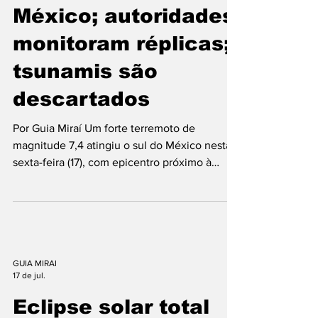
magnitude 7,4
atinge o sul do
México; autoridades
monitoram réplicas;
tsunamis são
descartados
Por Guia Miraí Um forte terremoto de
magnitude 7,4 atingiu o sul do México nesta
sexta-feira (17), com epicentro próximo à
costa do estado de Chiapas, na fronteira com
a Guatemala. O tremor foi sentido em
diversas regiões do país e também em
nações vizinhas, provocando momentos de
tensão e mobilizando equipes de
emergência. Logo após o abalo sísmico,
GUIA MIRAI