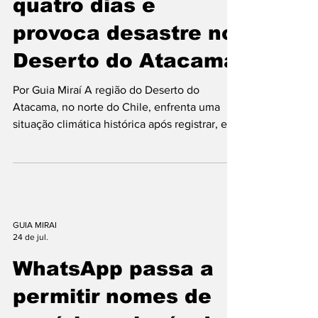
anos cai em apenas
quatro dias e
provoca desastre no
Deserto do Atacama
Por Guia Miraí A região do Deserto do
Atacama, no norte do Chile, enfrenta uma
situação climática histórica após registrar, em
apenas quatro dias, um volume de chuva
equivalente ao esperado para cerca de quatro
anos. O fenômeno extremo provocou
enchentes, deslizamentos de terra e danos
significativos em diversas cidades, levando o
governo chileno a decretar estado de
GUIA MIRAI
24 de jul.
exceção por catástrofe na província de
Huasco. Segundo informações divulgadas por
WhatsApp passa a
autoridades e pela imprensa