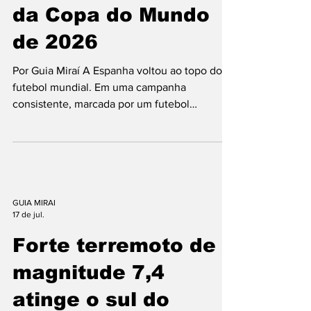
Espanha conquista
o mundo e é campeã
da Copa do Mundo
de 2026
Por Guia Miraí A Espanha voltou ao topo do
futebol mundial. Em uma campanha
consistente, marcada por um futebol
ofensivo, organizado e eficiente, a seleção
espanhola conquistou a Copa do Mundo de
2026, levantando o troféu mais importante do
futebol e escrevendo mais um capítulo
histórico em sua trajetória. A equipe
confirmou o favoritismo ao longo do torneio,
GUIA MIRAI
17 de jul.
eliminando grandes adversários e chegando à
decisão com atuações convincentes. Na
Forte terremoto de
grande final, os espanhóis demonstra