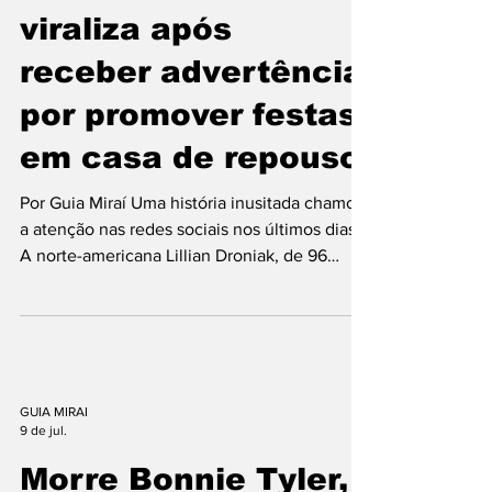
10 de jul.
Espanha controlou boa parte da partida desde
os primeiros minutos, impondo seu estilo de
Idosa de 96 anos
pos
viraliza após
receber advertência
por promover festas
em casa de repouso
Por Guia Miraí Uma história inusitada chamou
a atenção nas redes sociais nos últimos dias.
A norte-americana Lillian Droniak, de 96
anos, ficou conhecida após revelar que
recebeu uma advertência formal da casa de
repouso onde vive por organizar encontros
com amigas que se estendiam até tarde da
noite e incluíam bebidas alcoólicas. Segundo
a carta divulgada pela própria idosa, a
GUIA MIRAI