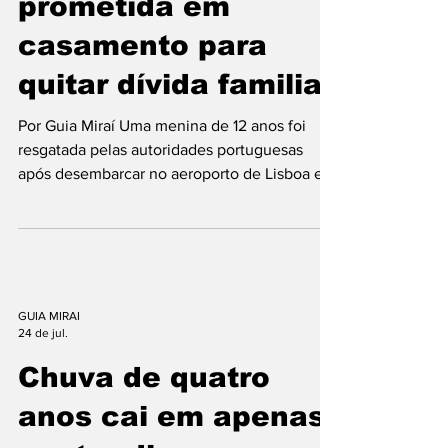
Portugal após ser
prometida em
casamento para
quitar dívida familiar
Por Guia Miraí Uma menina de 12 anos foi
resgatada pelas autoridades portuguesas
após desembarcar no aeroporto de Lisboa em
um caso investigado como tráfico de pessoas.
Segundo a Polícia de Segurança Pública
(PSP), a criança teria sido prometida em
casamento como forma de quitar uma dívida
da família. Uma mulher de 45 anos foi presa
preventivamente sob suspeita de participar
GUIA MIRAI
24 de jul.
do esquema. As duas chegaram a Portugal
em um voo procedente de Dakar, no Senegal,
Chuva de quatro
e tentaram entrar n