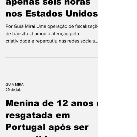
apenas seis horas
nos Estados Unidos
Por Guia Miraí Uma operação de fiscalização
de trânsito chamou a atenção pela
criatividade e repercutiu nas redes sociais.
Em Dunellen, no estado de Nova Jersey
(EUA), um policial utilizou um disfarce de
arbusto para flagrar motoristas cometendo
infrações, especialmente o uso do celular ao
volante. A ação aconteceu em uma avenida
de grande movimento e teve como principal
GUIA MIRAI
29 de jul.
objetivo identificar condutores que
desviavam a atenção da direção para mexer
Menina de 12 anos é
no smartphone. Escondido ent
resgatada em