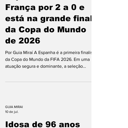
14 de jul.
outras regiões afetadas pela guerra. A partida
foi disputada em Oslo e terminou com uma
Espanha vence a
vitória convincente da
França por 2 a 0 e
está na grande final
da Copa do Mundo
de 2026
Por Guia Miraí A Espanha é a primeira finalista
da Copa do Mundo da FIFA 2026. Em uma
atuação segura e dominante, a seleção
espanhola derrotou a França por 2 a 0 nesta
terça-feira (14) e garantiu vaga na decisão do
Mundial. Agora, a equipe comandada por Luis
de la Fuente aguarda o vencedor da outra
semifinal entre Argentina e Inglaterra para
conhecer seu adversário na grande final. A
GUIA MIRAI