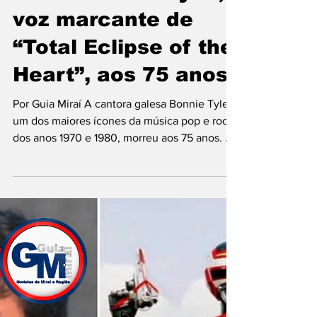
9 de jul.
administração da instituição informou que as
festas e a oferta de bebidas para outros
Morre Bonnie Tyler,
moradores des
voz marcante de
“Total Eclipse of the
Heart”, aos 75 anos
Por Guia Miraí A cantora galesa Bonnie Tyler,
um dos maiores ícones da música pop e rock
dos anos 1970 e 1980, morreu aos 75 anos. A
informação foi confirmada por sua família e
equipe por meio de um comunicado oficial. A
artista faleceu em um hospital em Portugal,
onde estava internada após enfrentar
complicações de saúde decorrentes de uma
cirurgia intestinal de emergência realizada
em maio. Nas últimas semanas, Bonnie vinha