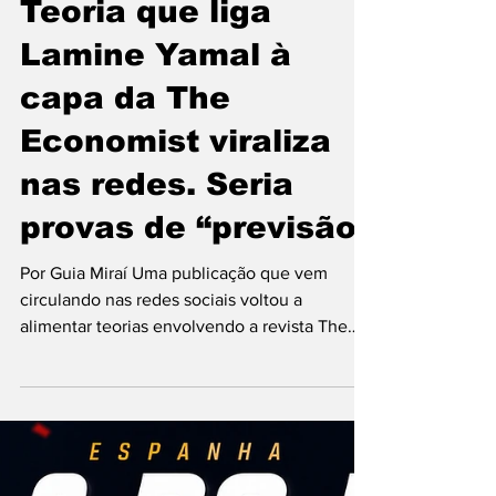
reúne mais de 67 mil assinaturas. No texto da
petição, a autora afirma que a arbitragem do
Teoria que liga
esloven
Lamine Yamal à
capa da The
Economist viraliza
nas redes. Seria
provas de “previsão”
Por Guia Miraí Uma publicação que vem
circulando nas redes sociais voltou a
alimentar teorias envolvendo a revista The
Economist, o jovem astro espanhol Lamine
Yamal e supostas mensagens ocultas sobre
acontecimentos futuros. O conteúdo compara
uma ilustração publicada anteriormente pela
revista com uma fotografia recente do