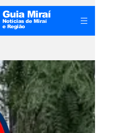
Guia Miraí
Notícias de Miraí
e
Região