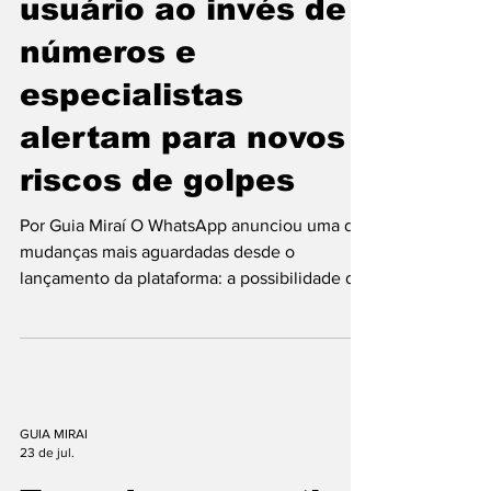
permitir nomes de
usuário ao invés de
números e
especialistas
alertam para novos
riscos de golpes
Por Guia Miraí O WhatsApp anunciou uma das
mudanças mais aguardadas desde o
lançamento da plataforma: a possibilidade de
criar um nome de usuário (@username) para
iniciar conversas sem a necessidade de
compartilhar o número de telefone. A
novidade promete reforçar a privacidade dos
usuários, mas também desperta preocupação
entre especialistas em segurança digital, que
GUIA MIRAI
23 de jul.