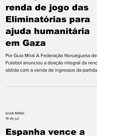
16 de jul.
publicações nas redes sociais chamarem o
fenômeno de um “apagão global”, a
Noruega doa toda a
expressão é apenas uma forma de i
renda de jogo das
Eliminatórias para
ajuda humanitária
em Gaza
Por Guia Miraí A Federação Norueguesa de
Futebol anunciou a doação integral da renda
obtida com a venda de ingressos da partida
entre Noruega e Israel, válida pelas
Eliminatórias da Copa do Mundo de 2026,
para ações humanitárias na Faixa de Gaza. A
iniciativa foi destinada à organização Médicos
Sem Fronteiras (MSF), que atua no
atendimento de vítimas do conflito e em
GUIA MIRAI