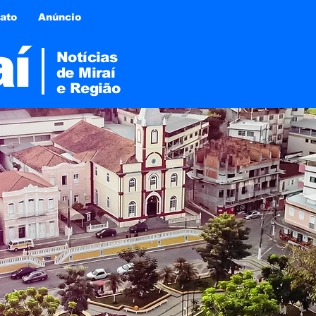
ato
Anúncio
aí
Notícias
de Miraí
e
Região