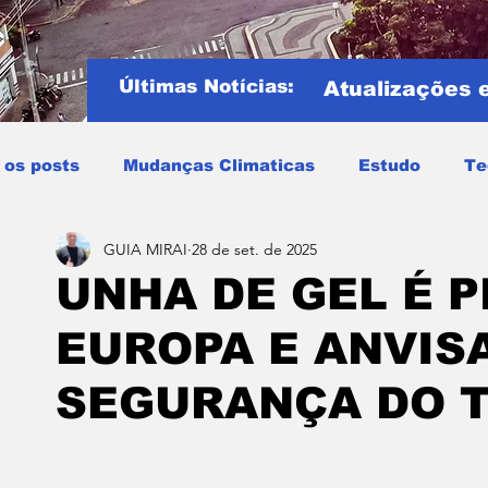
Últimas Notícias:
Atualizações 
 os posts
Mudanças Climaticas
Estudo
Te
GUIA MIRAI
28 de set. de 2025
Copa do mundo
COPA DO MUNDO 2026
Notíci
UNHA DE GEL É P
EUROPA E ANVISA
Entretenimento
Miraí
Muriaé
Região
P
SEGURANÇA DO T
Mundo
Covid19
Educação
Tempo
Cele