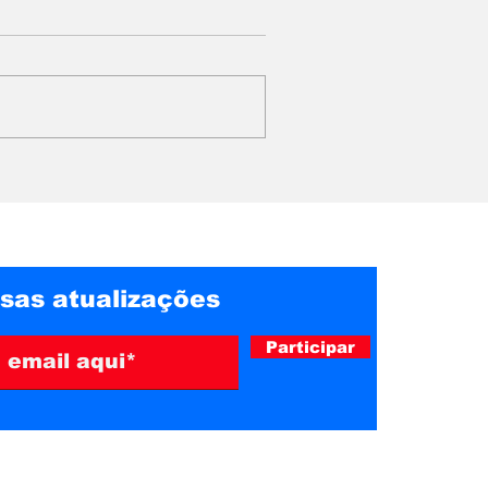
Professora denuncia
da rede
vídeos pornográficos
r
falsos criados com
 em 4G e
inteligência artificial na
Bahia
sas atualizações
Participar