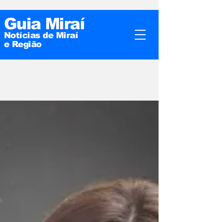
Guia Miraí
Notícias de Miraí
e
Região