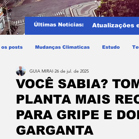
Últimas Notícias:
Atualizações 
 os posts
Mudanças Climaticas
Estudo
Te
GUIA MIRAI
26 de jul. de 2025
Copa do mundo
COPA DO MUNDO 2026
Notíci
VOCÊ SABIA? TOM
PLANTA MAIS R
Entretenimento
Miraí
Muriaé
Região
P
PARA GRIPE E DO
Mundo
Covid19
Educação
Tempo
Cele
GARGANTA