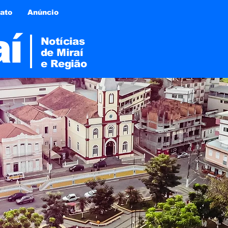
ato
Anúncio
aí
Notícias
de Miraí
e
Região