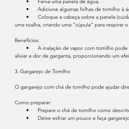
	•	Ferva uma panela de água.
	•	Adicione algumas folhas de tomilho à 
	•	Coloque a cabeça sobre a panela (cuidado com o calor) e cubra a cabeça com 
uma toalha, criando uma “cúpula” para respirar o
Benefícios:
	•	A inalação de vapor com tomilho pode ajudar a limpar as vias respiratórias e 
aliviar a dor de garganta, proporcionando um efe
3. Gargarejo de Tomilho
O gargarejo com chá de tomilho pode ajudar dir
Como preparar:
	•	Prepare o chá de tomilho como descrit
	•	Deixe esfriar um pouco e faça gargare