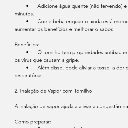
	•	Adicione água quente (não fervendo) e deixe em infusão por cerca de 5 a 10 
minutos.
	•	Coe e beba enquanto ainda está morno. Se preferir, adicione mel ou limão para 
aumentar os benefícios e melhorar o sabor.
Benefícios:
	•	O tomilho tem propriedades antibacterianas e antivirais que ajudam a combater 
os vírus que causam a gripe.
	•	Além disso, pode aliviar a tosse, a dor de garganta e desobstruir as vias 
respiratórias.
2. Inalação de Vapor com Tomilho
A inalação de vapor ajuda a aliviar a congestão nasa
Como preparar: