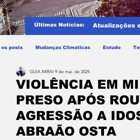
Últimas Notícias:
Atualizações 
 os posts
Mudanças Climaticas
Estudo
Te
GUIA MIRAI
9 de mai. de 2025
Copa do mundo
COPA DO MUNDO 2026
Notíci
VIOLÊNCIA EM MI
PRESO APÓS ROU
Entretenimento
Miraí
Muriaé
Região
P
AGRESSÃO A IDO
Mundo
Covid19
Educação
Tempo
Cele
ABRAÃO OSTA