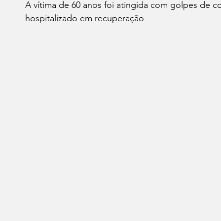
A vítima de 60 anos foi atingida com golpes de co
leições 2022
Economia
Reflexão
Aliment
hospitalizado em recuperação 