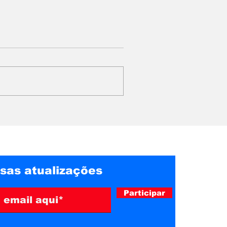
 dos
Líder religioso é preso
o pretende
no Rio após
nte no
condenação por abusos
aponta
e exploração de fiéis
sas atualizações
Participar