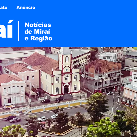
ato
Anúncio
aí
Notícias
de Miraí
e
Região