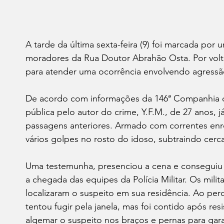
A tarde da última sexta-feira (9) foi marcada por
moradores da Rua Doutor Abrahão Osta. Por volta d
para atender uma ocorrência envolvendo agressã
De acordo com informações da 146ª Companhia da 
pública pelo autor do crime, Y.F.M., de 27 anos, j
passagens anteriores. Armado com correntes enro
vários golpes no rosto do idoso, subtraindo cerc
Uma testemunha, presenciou a cena e conseguiu
a chegada das equipes da Polícia Militar. Os milit
localizaram o suspeito em sua residência. Ao perc
tentou fugir pela janela, mas foi contido após resi
algemar o suspeito nos braços e pernas para garan