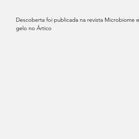
leições 2022
Economia
Reflexão
Aliment
Descoberta foi publicada na revista Microbiome e
gelo no Ártico