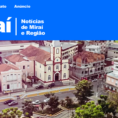
ato
Anúncio
aí
Notícias
de Miraí
e
Região