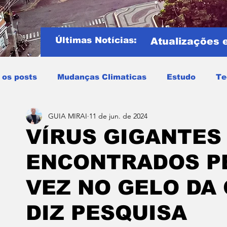
Últimas Notícias:
Atualizações 
 os posts
Mudanças Climaticas
Estudo
Te
GUIA MIRAI
11 de jun. de 2024
Copa do mundo
COPA DO MUNDO 2026
Notíci
VÍRUS GIGANTES
ENCONTRADOS PE
Entretenimento
Miraí
Muriaé
Região
P
VEZ NO GELO DA
Mundo
Covid19
Educação
Tempo
Cele
DIZ PESQUISA