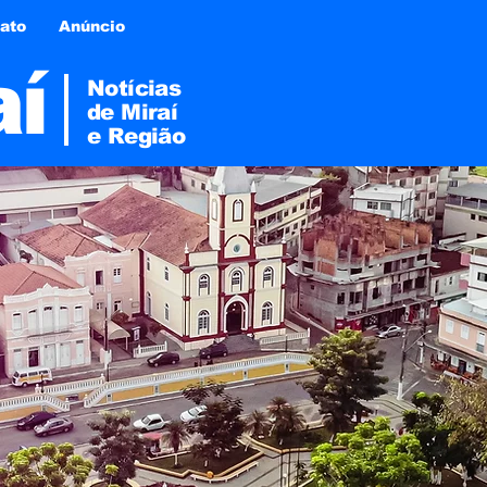
ato
Anúncio
aí
Notícias
de Miraí
e
Região