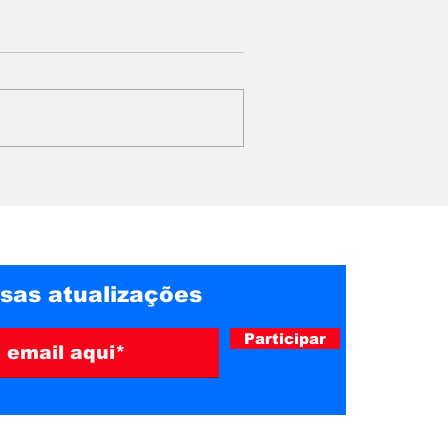
ado a
Quase metade dos
os de
brasileiros não pretende
ar a
comprar presente no
m Belo
Dia dos Pais, aponta
pesquisa
sas atualizações
Participar