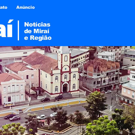
ato
Anúncio
aí
Notícias
de Miraí
e
Região