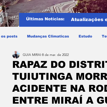
Últimas Notícias:
Atualizações 
 os posts
Mudanças Climaticas
Estudo
Te
GUIA MIRAI
8 de mar. de 2022
Copa do mundo
COPA DO MUNDO 2026
Notíci
RAPAZ DO DISTRI
TUIUTINGA MORR
Entretenimento
Miraí
Muriaé
Região
P
ACIDENTE NA RO
Mundo
Covid19
Educação
Tempo
Cele
ENTRE MIRAÍ A G