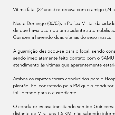
leições 2022
Economia
Reflexão
Aliment
Vítima fatal (22 anos) retornava com o amigo (24 
Neste Domingo (06/03), a Polícia Militar da cidad
de que havia ocorrido um acidente automobilístic
Guiricema havendo duas vítimas do sexo masculi
A guarnição deslocou-se para o local, sendo con
sendo imediatamente feito contato com o SAMU 
atendimento às vitimas que aparentemente estari
Ambos os rapazes foram conduzidos para o Hospi
plantão. Foi constatado pela PM que o condutor
foi liberado para o custodiante. 
O condutor estava transitando sentido Guiricema e
distante de Mirai uns 1,5 KM, não sabendo inform