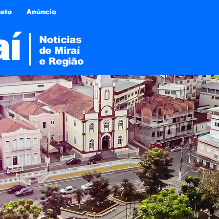
ato
Anúncio
aí
Notícias
de Miraí
e
Região