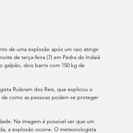
to de uma explosão após um raio atingir 
noite de terça-feira (7) em Pedra do Indaiá 
o galpão, dois barris com 150 kg de 
sta Ruibram dos Reis, que explicou o 
l de como as pessoas podem se proteger 
idade. Na imagem é possível ver que um 
da, a explosão ocorre. O meteorologista 