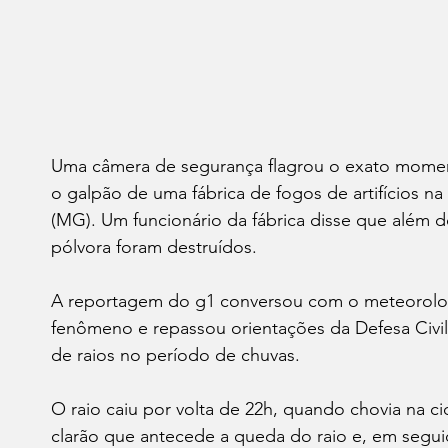
Uma câmera de segurança flagrou o exato momen
o galpão de uma fábrica de fogos de artifícios na 
(MG). Um funcionário da fábrica disse que além d
pólvora foram destruídos.
A reportagem do g1 conversou com o meteorologi
fenômeno e repassou orientações da Defesa Civi
de raios no período de chuvas.
O raio caiu por volta de 22h, quando chovia na c
clarão que antecede a queda do raio e, em segui