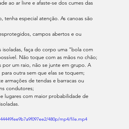
de ao ar livre e afaste-se dos cumes das 
o, tenha especial atenção. As canoas são 
desprotegidos, campos abertos e ou 
s isoladas, faça do corpo uma "bola com 
possível. Não toque com as mãos no chão;
 por um raio, não se junte em grupo. A 
a para outra sem que elas se toquem;
te armações de tendas e barracas ou 
ons condutores;
e lugares com maior probabilidade de 
isoladas.
ac44449fee9b7a9f097ee2/480p/mp4/file.mp4