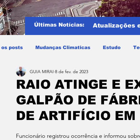
Últimas Notícias:
Atualizações 
 os posts
Mudanças Climaticas
Estudo
Te
GUIA MIRAI
8 de fev. de 2023
Copa do mundo
COPA DO MUNDO 2026
Notíci
RAIO ATINGE E 
GALPÃO DE FÁBR
Entretenimento
Miraí
Muriaé
Região
P
DE ARTIFÍCIO EM
Mundo
Covid19
Educação
Tempo
Cele
Funcionário registrou ocorrência e informou sobr