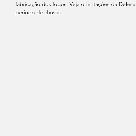
fabricação dos fogos. Veja orientações da Defesa
leições 2022
Economia
Reflexão
Aliment
período de chuvas.