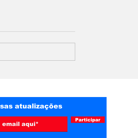
roíbe
Vivo anuncia
desligamento da rede
produzido
2G para ampliar
pó
investimentos em 4G e
5G
sas atualizações
Participar