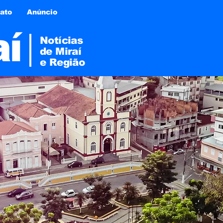
ato
Anúncio
aí
Notícias
de Miraí
e
Região