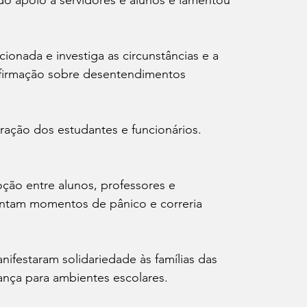
ndo apoio a servidores e alunos e lamentou 
ionada e investiga as circunstâncias e a 
firmação sobre desentendimentos 
eração dos estudantes e funcionários. 
ção entre alunos, professores e 
ontam momentos de pânico e correria 
ifestaram solidariedade às famílias das 
rança para ambientes escolares.