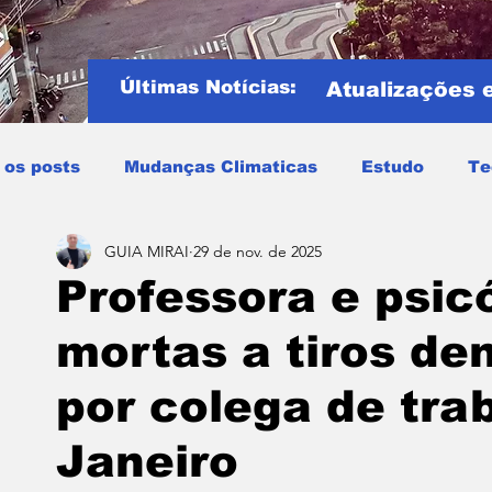
Últimas Notícias:
Atualizações 
 os posts
Mudanças Climaticas
Estudo
Te
GUIA MIRAI
29 de nov. de 2025
Copa do mundo
COPA DO MUNDO 2026
Notíci
Professora e psic
mortas a tiros de
Entretenimento
Miraí
Muriaé
Região
P
por colega de tra
Mundo
Covid19
Educação
Tempo
Cele
Janeiro