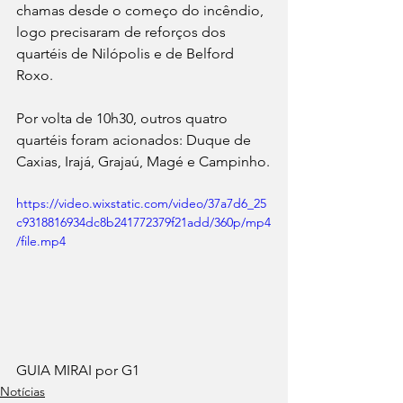
chamas desde o começo do incêndio, 
logo precisaram de reforços dos 
quartéis de Nilópolis e de Belford 
Roxo.
Por volta de 10h30, outros quatro 
quartéis foram acionados: Duque de 
Caxias, Irajá, Grajaú, Magé e Campinho.
https://video.wixstatic.com/video/37a7d6_25
c9318816934dc8b241772379f21add/360p/mp4
/file.mp4
GUIA MIRAI por G1
Notícias