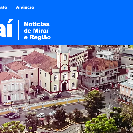
ato
Anúncio
aí
Notícias
de Miraí
e
Região