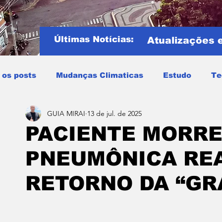
Últimas Notícias:
Atualizações 
 os posts
Mudanças Climaticas
Estudo
Te
GUIA MIRAI
13 de jul. de 2025
Copa do mundo
COPA DO MUNDO 2026
Notíci
PACIENTE MORRE
PNEUMÔNICA RE
Entretenimento
Miraí
Muriaé
Região
P
RETORNO DA “GR
Mundo
Covid19
Educação
Tempo
Cele