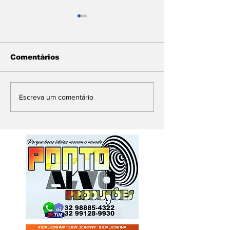
Comentários
Filho é condenado a
Quase metad
Escreva um comentário
mais de 48 anos de
brasileiros n
prisão por matar a
pretende com
própria mãe em Belo
presente no 
Horizonte
Pais, aponta
pesquisa