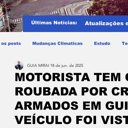
Últimas Notícias:
Atualizações 
 os posts
Mudanças Climaticas
Estudo
Te
GUIA MIRAI
18 de jun. de 2025
Copa do mundo
COPA DO MUNDO 2026
Notíci
MOTORISTA TEM
ROUBADA POR C
Entretenimento
Miraí
Muriaé
Região
P
ARMADOS EM GUI
Mundo
Covid19
Educação
Tempo
Cele
VEÍCULO FOI VIS