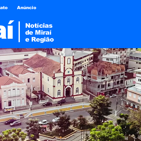
ato
Anúncio
aí
Notícias
de Miraí
e
Região