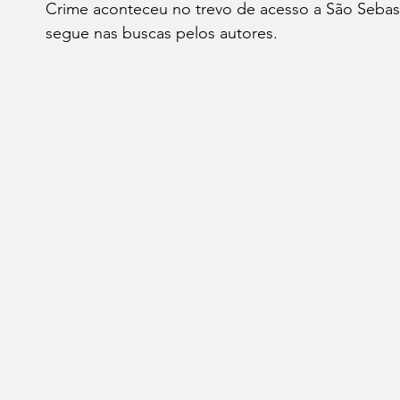
Crime aconteceu no trevo de acesso a São Sebast
leições 2022
Economia
Reflexão
Aliment
segue nas buscas pelos autores.