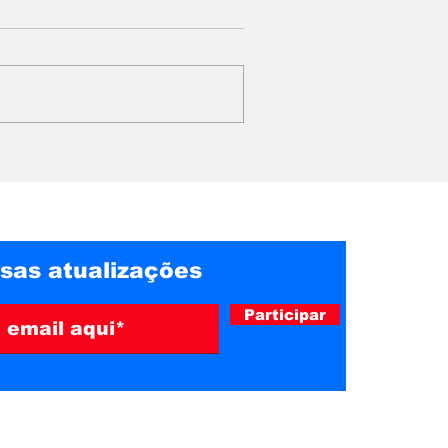
ado a
Quase metade dos
os de
brasileiros não pretende
ar a
comprar presente no
m Belo
Dia dos Pais, aponta
pesquisa
sas atualizações
Participar