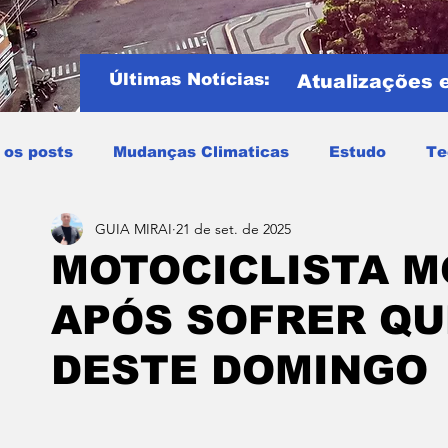
Últimas Notícias:
Atualizações 
 os posts
Mudanças Climaticas
Estudo
Te
GUIA MIRAI
21 de set. de 2025
Copa do mundo
COPA DO MUNDO 2026
Notíci
MOTOCICLISTA M
APÓS SOFRER Q
Entretenimento
Miraí
Muriaé
Região
P
DESTE DOMINGO
Mundo
Covid19
Educação
Tempo
Cele