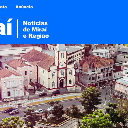
ato
Anúncio
aí
Notícias
de Miraí
e
Região