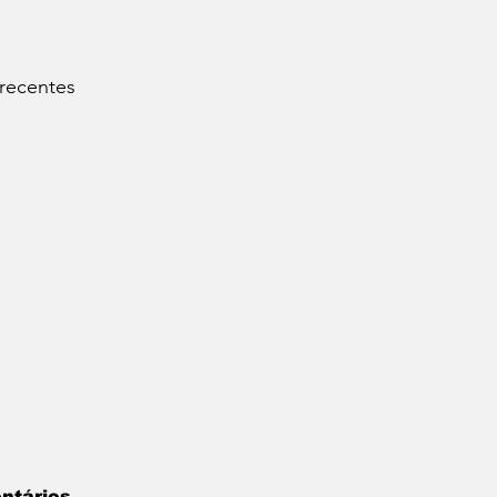
 recentes
ntários