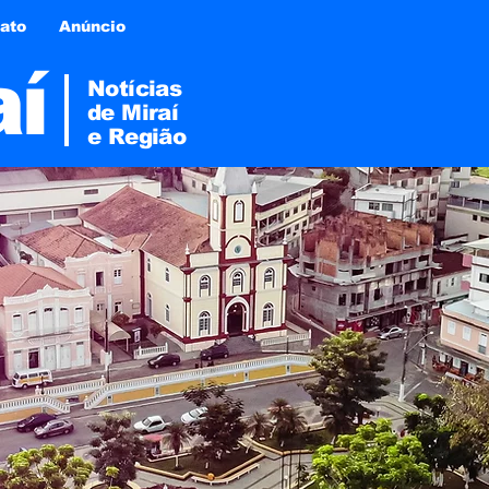
ato
Anúncio
aí
Notícias
de Miraí
e
Região