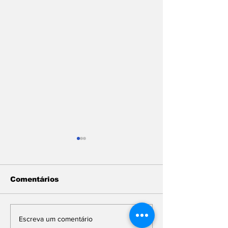
Comentários
Mais da metade de
MPMG ALERT
Escreva um comentário