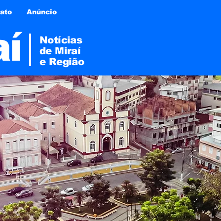
ato
Anúncio
aí
Notícias
de Miraí
e
Região