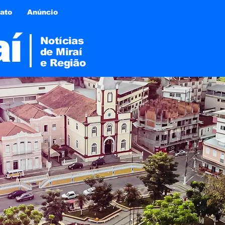
ato
Anúncio
aí
Notícias
de Miraí
e
Região