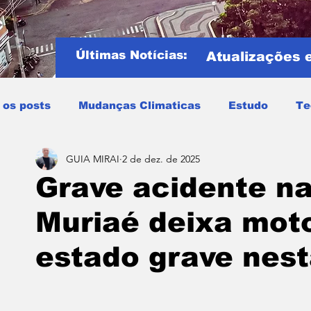
Últimas Notícias:
Atualizações 
 os posts
Mudanças Climaticas
Estudo
Te
GUIA MIRAI
2 de dez. de 2025
Copa do mundo
COPA DO MUNDO 2026
Notíci
Grave acidente na
Muriaé deixa mot
Entretenimento
Miraí
Muriaé
Região
P
estado grave nesta
Mundo
Covid19
Educação
Tempo
Cele