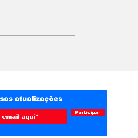
 dos
Líder religioso é preso
o pretende
no Rio após
nte no
condenação por abusos
aponta
e exploração de fiéis
sas atualizações
Participar