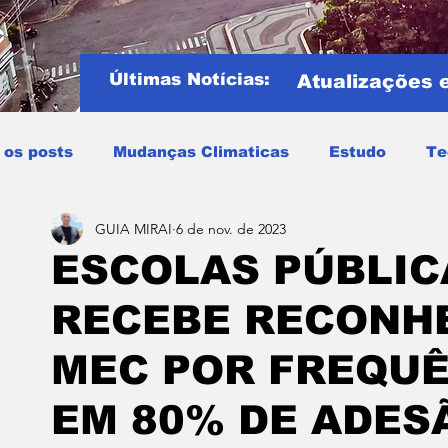
Últimas Notícias:
Atualizações 
 os posts
Mudanças Climaticas
Estudo
Te
GUIA MIRAI
6 de nov. de 2023
Copa do mundo
COPA DO MUNDO 2026
Notíci
ESCOLAS PÚBLIC
RECEBE RECONH
Entretenimento
Miraí
Muriaé
Região
P
MEC POR FREQUÊ
Mundo
Covid19
Educação
Tempo
Cele
EM 80% DE ADES