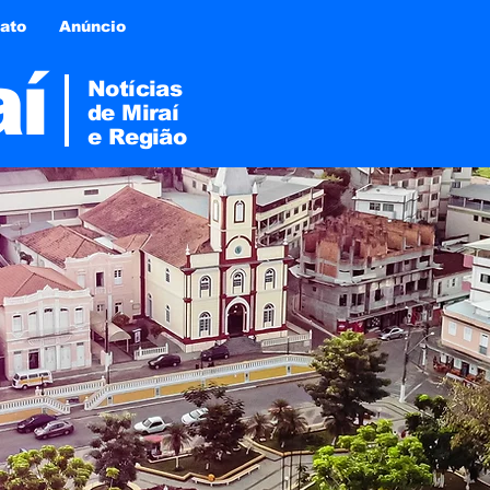
ato
Anúncio
aí
Notícias
de Miraí
e
Região