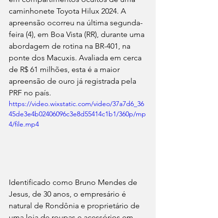
caminhonete Toyota Hilux 2024. A 
apreensão ocorreu na última segunda-
feira (4), em Boa Vista (RR), durante uma 
abordagem de rotina na BR-401, na 
ponte dos Macuxis. Avaliada em cerca 
de R$ 61 milhões, esta é a maior 
apreensão de ouro já registrada pela 
PRF no país.
https://video.wixstatic.com/video/37a7d6_36
45de3e4b02406096c3e8d55414c1b1/360p/mp
4/file.mp4
Identificado como Bruno Mendes de 
Jesus, de 30 anos, o empresário é 
natural de Rondônia e proprietário de 
uma loja de roupas e acessórios em 