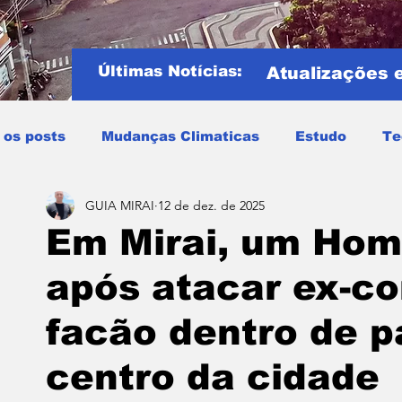
Últimas Notícias:
Atualizações 
 os posts
Mudanças Climaticas
Estudo
Te
GUIA MIRAI
12 de dez. de 2025
Copa do mundo
COPA DO MUNDO 2026
Notíci
Em Mirai, um Hom
após atacar ex-c
Entretenimento
Miraí
Muriaé
Região
P
facão dentro de p
Mundo
Covid19
Educação
Tempo
Cele
centro da cidade