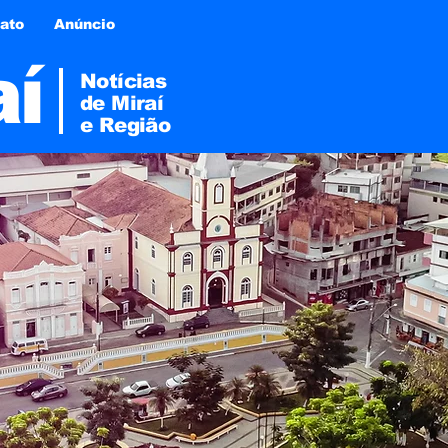
ato
Anúncio
aí
Notícias
de Miraí
e
Região