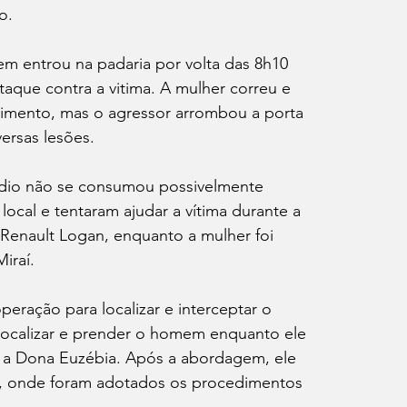
o.
em entrou na padaria por volta das 8h10 
taque contra a vitima. A mulher correu e 
imento, mas o agressor arrombou a porta 
ersas lesões.
cídio não se consumou possivelmente 
ocal e tentaram ajudar a vítima durante a 
enault Logan, enquanto a mulher foi 
iraí.
operação para localizar e interceptar o 
localizar e prender o homem enquanto ele 
s a Dona Euzébia. Após a abordagem, ele 
s, onde foram adotados os procedimentos 