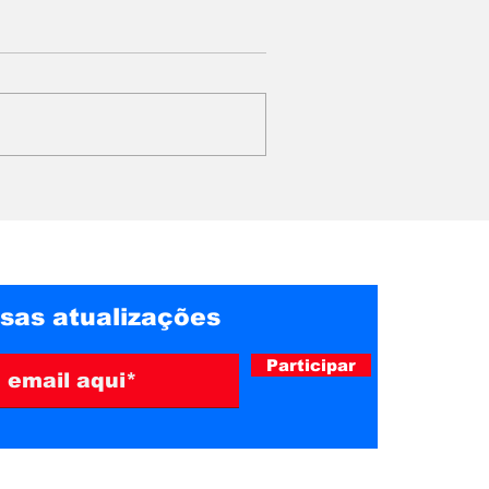
to oficial
GRAVE ACIDENTE COM
 na urna
ÓBITO NA MANHÃ
e 2026
DESTE DOMINGO, NO
BAIRRO TABOÕES
sas atualizações
Participar