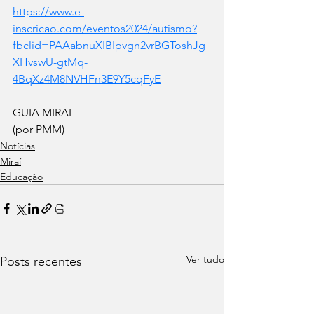
https://www.e-
inscricao.com/eventos2024/autismo?
fbclid=PAAabnuXIBIpvgn2vrBGToshJg
XHvswU-gtMq-
4BqXz4M8NVHFn3E9Y5cqFyE
GUIA MIRAI 
(por PMM)
Notícias
Miraí
Educação
Ver tudo
Posts recentes