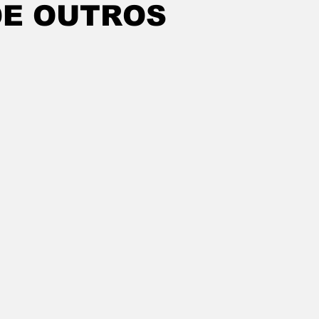
DE OUTROS
ação