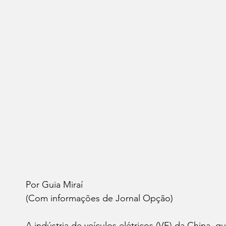
Por Guia Miraí 
(Com informações de Jornal Opção)
A indústria de veículos elétricos (VE) da China,