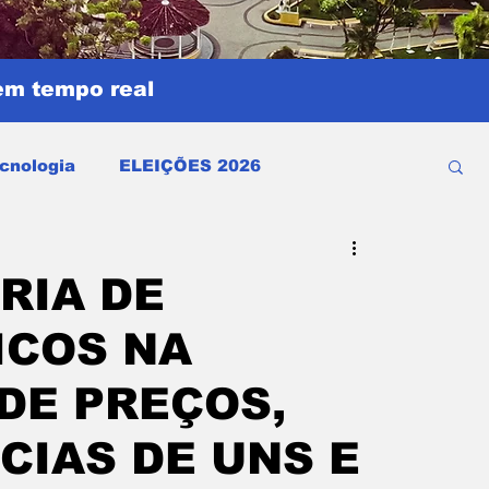
em tempo real
cnologia
ELEIÇÕES 2026
as
Política
Opinião
Esporte
RIA DE
ICOS NA
olicial
Brasil
Saúde
Minas Gerais
DE PREÇOS,
bridades
Música
Dengue
Esporte
CIAS DE UNS E