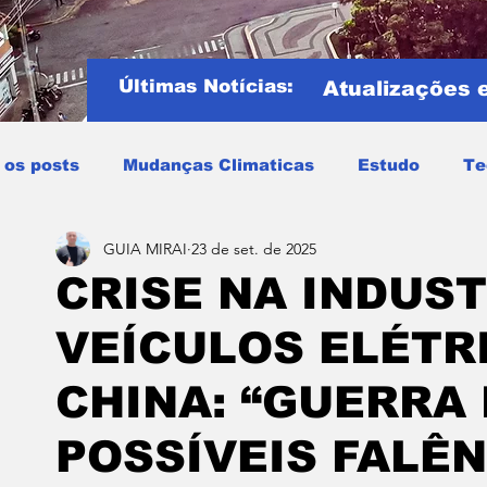
Últimas Notícias:
Atualizações 
 os posts
Mudanças Climaticas
Estudo
Te
GUIA MIRAI
23 de set. de 2025
Copa do mundo
COPA DO MUNDO 2026
Notíci
CRISE NA INDUST
VEÍCULOS ELÉTR
Entretenimento
Miraí
Muriaé
Região
P
CHINA: “GUERRA 
Mundo
Covid19
Educação
Tempo
Cele
POSSÍVEIS FALÊN