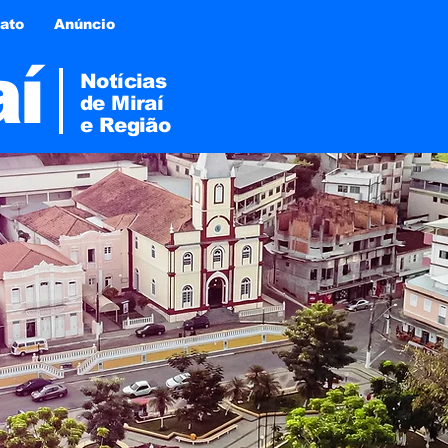
ato
Anúncio
aí
Notícias
de Miraí
e
Região