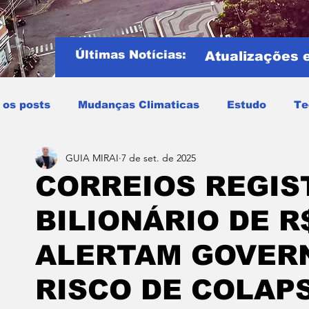
Últimas Notícias:
Atualizações 
 os posts
Mudanças Climaticas
Estudo
Te
GUIA MIRAI
7 de set. de 2025
Copa do mundo
COPA DO MUNDO 2026
Notíci
CORREIOS REGI
BILIONÁRIO DE R$
Entretenimento
Miraí
Muriaé
Região
P
ALERTAM GOVER
Mundo
Covid19
Educação
Tempo
Cele
RISCO DE COLAP