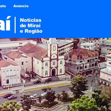
ato
Anúncio
aí
Notícias
de Miraí
e
Região