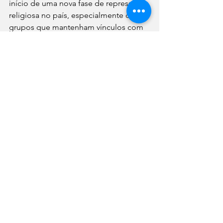
início de uma nova fase de repressão 
religiosa no país, especialmente contra 
grupos que mantenham vínculos com 
organizações estrangeiras ou presença 
digital.
Notícias
Mundo
Religião
Ver tudo
Posts recentes