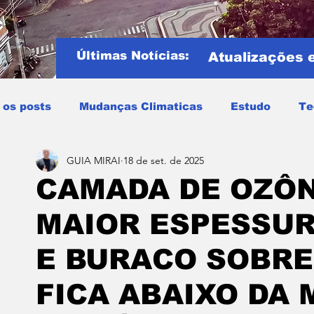
Últimas Notícias:
Atualizações 
 os posts
Mudanças Climaticas
Estudo
Te
GUIA MIRAI
18 de set. de 2025
Copa do mundo
COPA DO MUNDO 2026
Notíci
CAMADA DE OZÔN
MAIOR ESPESSUR
Entretenimento
Miraí
Muriaé
Região
P
E BURACO SOBRE
Mundo
Covid19
Educação
Tempo
Cele
FICA ABAIXO DA 