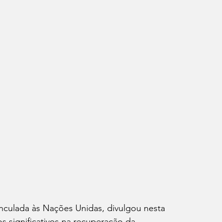
culada às Nações Unidas, divulgou nesta 
s significativos na recuperação da 