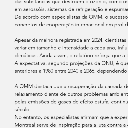
das substâncias que destroem o ozônio, como os 
em aerossóis, sistemas de refrigeração e espumas
De acordo com especialistas da OMM, o sucesso
concretos de cooperação internacional em prol 
Apesar da melhora registrada em 2024, cientist
variar em tamanho e intensidade a cada ano, infl
climáticas. Ainda assim, o relatório reforça que a
A expectativa, segundo projeções da ONU, é que
anteriores a 1980 entre 2040 e 2066, dependendo
A OMM destaca que a recuperação da camada de 
relaxamento diante de outros problemas ambient
pelas emissões de gases de efeito estufa, contin
século.
No entanto, os especialistas afirmam que a expe
Montreal serve de inspiração para a luta contra a