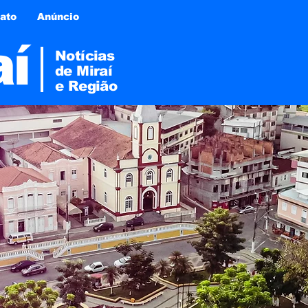
ato
Anúncio
aí
Notícias
de Miraí
e
Região