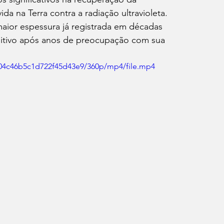
a na Terra contra a radiação ultravioleta. 
aior espessura já registrada em décadas 
tivo após anos de preocupação com sua 
e04c46b5c1d722f45d43e9/360p/mp4/file.mp4