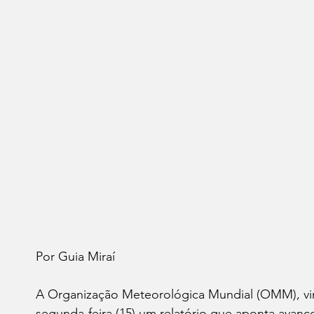
Por Guia Miraí 
A Organização Meteorológica Mundial (OMM), vin
segunda-feira (15) um relatório que aponta avanço