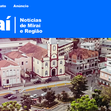
ato
Anúncio
aí
Notícias
de Miraí
e
Região