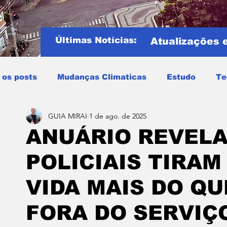
Últimas Notícias:
Atualizações 
 os posts
Mudanças Climaticas
Estudo
Te
GUIA MIRAI
1 de ago. de 2025
Copa do mundo
COPA DO MUNDO 2026
Notíci
ANUÁRIO REVELA
POLICIAIS TIRAM
Entretenimento
Miraí
Muriaé
Região
P
VIDA MAIS DO QU
Mundo
Covid19
Educação
Tempo
Cele
FORA DO SERVIÇ