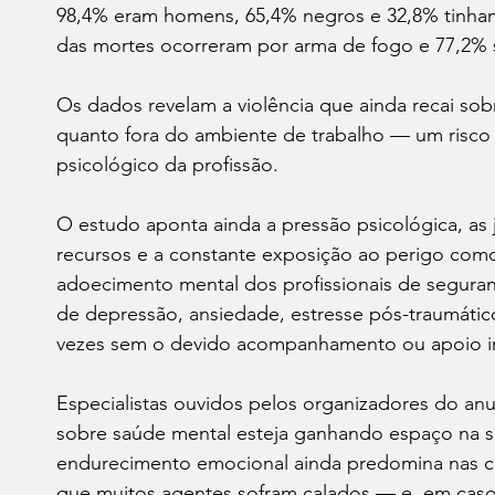
98,4% eram homens, 65,4% negros e 32,8% tinham 
das mortes ocorreram por arma de fogo e 77,2% 
Os dados revelam a violência que ainda recai sobre
quanto fora do ambiente de trabalho — um risco
psicológico da profissão.
O estudo aponta ainda a pressão psicológica, as 
recursos e a constante exposição ao perigo como
adoecimento mental dos profissionais de seguranç
de depressão, ansiedade, estresse pós-traumático
vezes sem o devido acompanhamento ou apoio ins
Especialistas ouvidos pelos organizadores do an
sobre saúde mental esteja ganhando espaço na soc
endurecimento emocional ainda predomina nas cor
que muitos agentes sofram calados — e, em cas