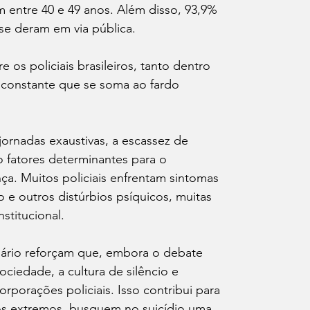
entre 40 e 49 anos. Além disso, 93,9% 
se deram em via pública.
 os policiais brasileiros, tanto dentro 
 constante que se soma ao fardo 
jornadas exaustivas, a escassez de 
 fatores determinantes para o 
a. Muitos policiais enfrentam sintomas 
 e outros distúrbios psíquicos, muitas 
titucional.
uário reforçam que, embora o debate 
iedade, a cultura de silêncio e 
porações policiais. Isso contribui para 
os extremos, busquem no suicídio uma 