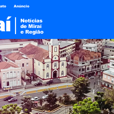
ato
Anúncio
aí
Notícias
de Miraí
e
Região