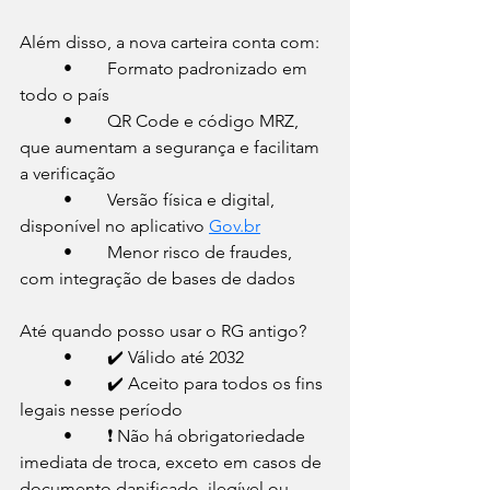
Além disso, a nova carteira conta com:
	•	Formato padronizado em 
todo o país
	•	QR Code e código MRZ, 
que aumentam a segurança e facilitam 
a verificação
	•	Versão física e digital, 
disponível no aplicativo 
Gov.br
	•	Menor risco de fraudes, 
com integração de bases de dados
Até quando posso usar o RG antigo?
	•	✔️ Válido até 2032
	•	✔️ Aceito para todos os fins 
legais nesse período
	•	❗ Não há obrigatoriedade 
imediata de troca, exceto em casos de 
documento danificado, ilegível ou 