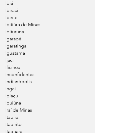
Ibiá
Ibiraci
Ibirité
Ibitiúra de Minas
Ibituruna
Igarapé
Igaratinga
Iguatama
Ijaci
Ilicínea
Inconfidentes
Indianópolis
Ingaí
Ipiaçu
Ipuiúna
Iraí de Minas
Itabira
Itabirito
Itaguara