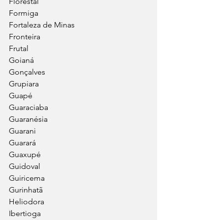
Florestal
Formiga
Fortaleza de Minas
Fronteira
Frutal
Goianá
Gonçalves
Grupiara
Guapé
Guaraciaba
Guaranésia
Guarani
Guarará
Guaxupé
Guidoval
Guiricema
Gurinhatã
Heliodora
Ibertioga