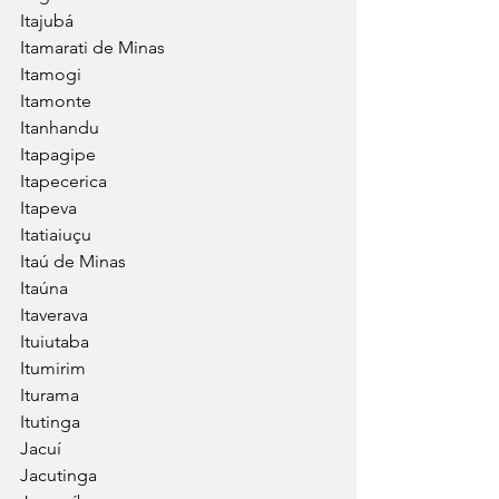
Itajubá
Itamarati de Minas
Itamogi
Itamonte
Itanhandu
Itapagipe
Itapecerica
Itapeva
Itatiaiuçu
Itaú de Minas
Itaúna
Itaverava
Ituiutaba
Itumirim
Iturama
Itutinga
Jacuí
Jacutinga