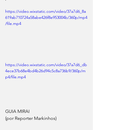
https://video.wixstatic.com/video/37a7d6_8a
619ab710724a58abe426f8e953004b/360p/mp4
/file.mp4
https://video.wixstatic.com/video/37a7d6_db
4ece37b68e4bd4b26d94c5c8a736b9/360p/m
p4/file.mp4
GUIA MIRAI
(por Reporter Markinhos)