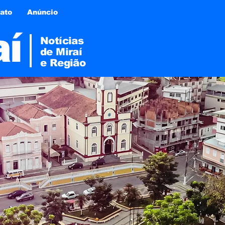
ato
Anúncio
aí
Notícias
de Miraí
e
Região