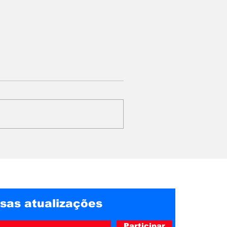
Professora denuncia
da rede
vídeos pornográficos
r
falsos criados com
 em 4G e
inteligência artificial na
Bahia
sas atualizações
Participar