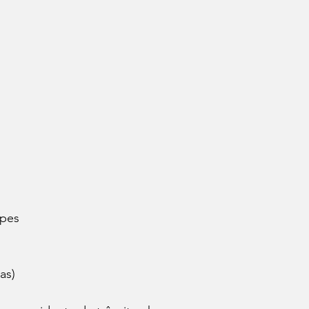
opes
as)