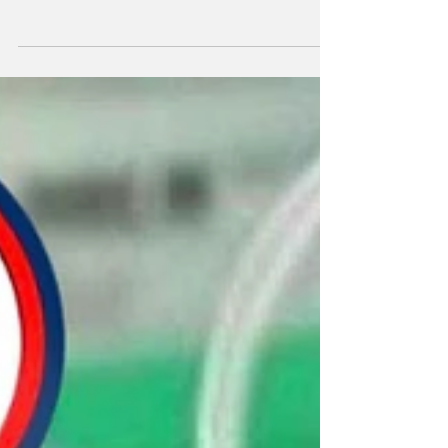
preconceito
Por Guia Miraí Os casos de intolerância
religiosa no Distrito Federal registraram um
crescimento expressivo nos últimos anos,
acendendo um alerta entre autoridades de
segurança pública. Dados da Polícia Civil do
DF (PCDF) indicam que as ocorrências
saltaram de 16 registros em 2017 para 73 em
2025 — um aumento de 356% em menos de
uma década. O levantamento, obtido por
meio da Lei de Acesso à Informação (LAI),
considera dados entre 2017 e março de 2026.
Apenas no primeiro trime