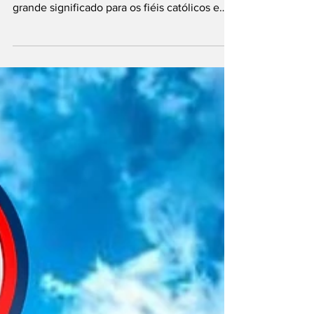
celebrado em 13 de junho, é uma data de
grande significado para os fiéis católicos e
para a cidade de Mirai, em Minas Gerais, que
tem Santo Antônio como seu padroeiro.
Santo Antônio nasceu em Lisboa, Portugal,
por volta de 1195, com o nome de Fernando
de Bulhões. Ainda jovem, ingressou na vida
religiosa e, mais tarde, tornou-se frade
franciscano. Destacou-se por sua grande
sabedoria, eloquência na pregação e
dedicação aos pobres e necess