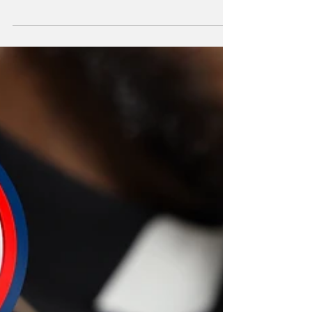
condenou a Igreja Universal do Reino de
Deus por coagir uma mulher idosa com
autismo a realizar uma doação no valor de R$
33 mil. A decisão, proferida pela juíza Daniela
Murata, da 1ª Vara Cível da capital paulista,
reconheceu a ocorrência de “coação moral” e
determinou a devolução integral do valor,
além do pagamento de R$ 8 mil por danos
morais. O caso aconteceu em 2022, em uma
unidade da igreja localizada no bairro da
Lapa, na zona oes